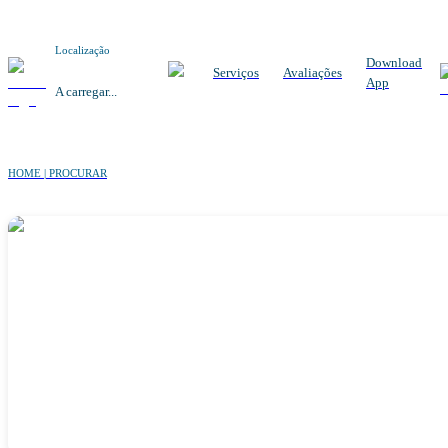
Localização
Download
Serviços
Avaliações
App
A carregar...
HOME | PROCURAR