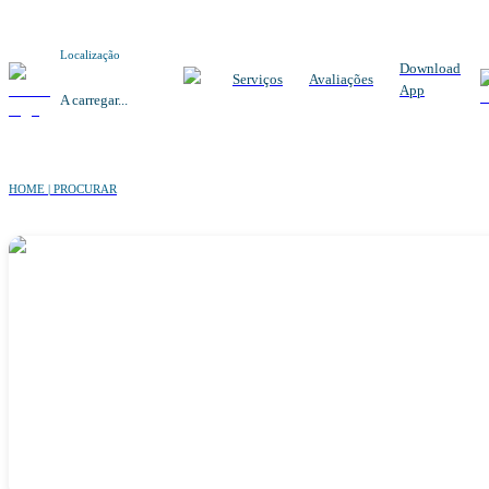
Localização
Download
Serviços
Avaliações
App
A carregar...
HOME | PROCURAR