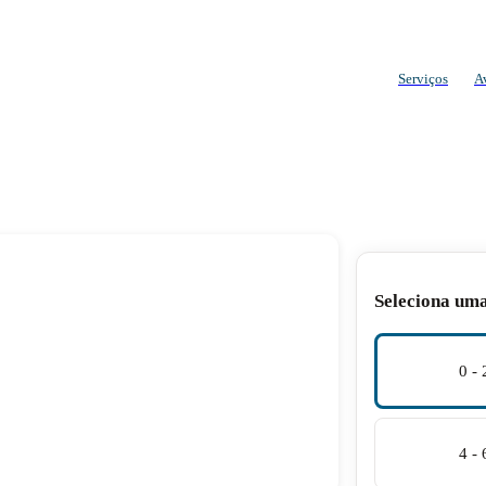
Serviços
A
Seleciona um
0 -
4 -