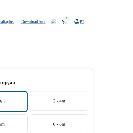
0
valiações
Download App
PT
a opção
2 - 4m
 2m
 6m
6 - 8m