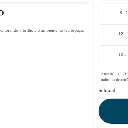
ED
8 - 
melhorando o brilho e o ambiente no teu espaço.
12 -
16 -
A fita de luz LED 
indica na descriç
Subtotal