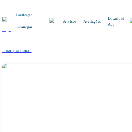
Localização
Download
Serviços
Avaliações
App
A carregar...
HOME | PROCURAR