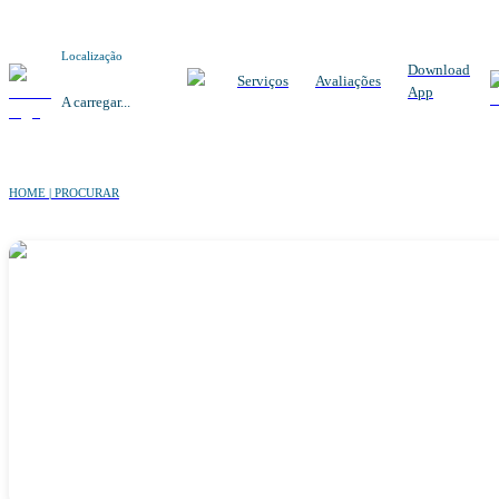
Localização
Download
Serviços
Avaliações
App
A carregar...
HOME | PROCURAR