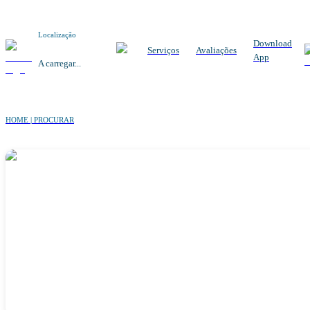
Localização
Download
Serviços
Avaliações
App
A carregar...
HOME | PROCURAR