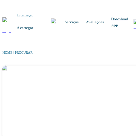
Localização
Download
Serviços
Avaliações
App
A carregar...
HOME | PROCURAR