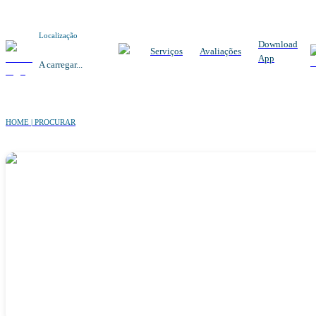
Localização
Download
Serviços
Avaliações
App
A carregar...
HOME | PROCURAR