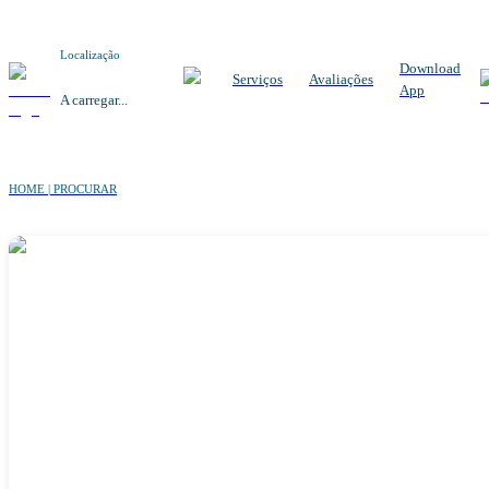
Localização
Download
Serviços
Avaliações
App
A carregar...
HOME | PROCURAR