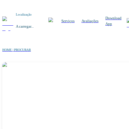
Localização
Download
Serviços
Avaliações
App
A carregar...
HOME | PROCURAR