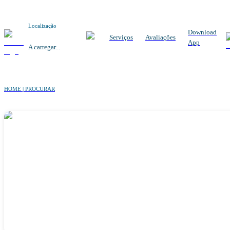
Localização
Download
Serviços
Avaliações
App
A carregar...
HOME | PROCURAR