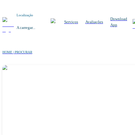
Localização
Download
Serviços
Avaliações
App
A carregar...
HOME | PROCURAR