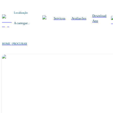
Localização
Download
Serviços
Avaliações
App
A carregar...
HOME | PROCURAR