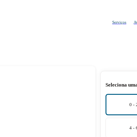
Serviços
A
Seleciona um
0 -
4 -