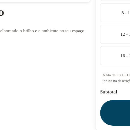
ED
8 - 
melhorando o brilho e o ambiente no teu espaço.
12 -
16 -
A fita de luz LED 
indica na descriç
Subtotal