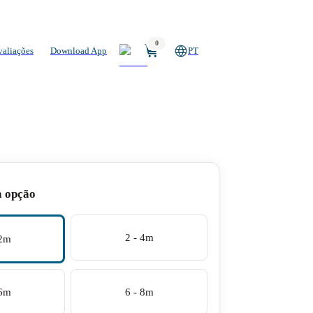
0
valiações
Download App
PT
a opção
2 - 4m
 2m
 6m
6 - 8m