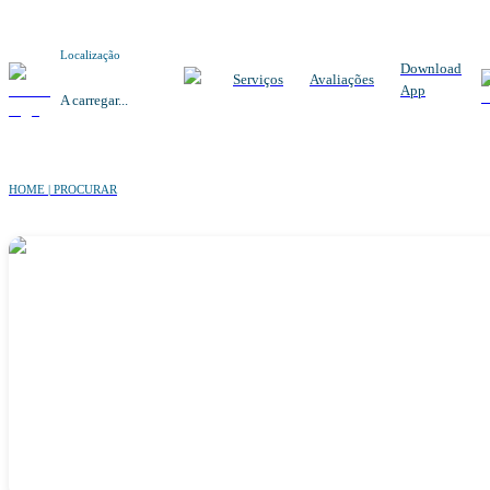
Localização
Download
Serviços
Avaliações
App
A carregar...
HOME | PROCURAR