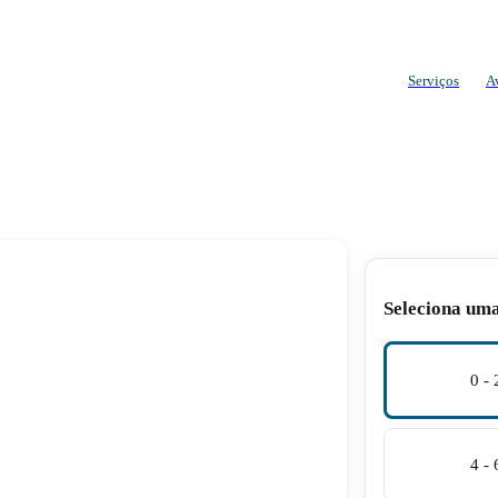
Serviços
A
Seleciona um
0 -
4 -