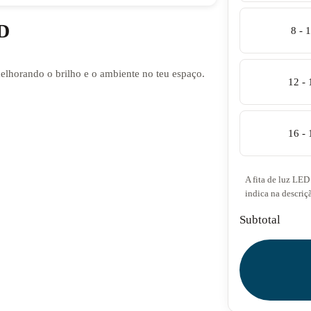
ED
8 - 
melhorando o brilho e o ambiente no teu espaço.
12 -
16 -
A fita de luz LED 
indica na descriç
Subtotal