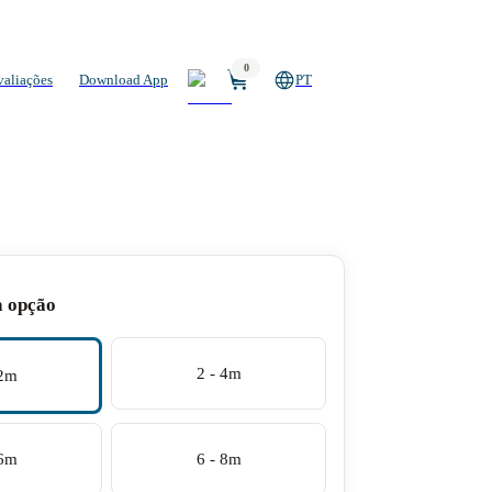
0
valiações
Download App
PT
a opção
2 - 4m
 2m
 6m
6 - 8m