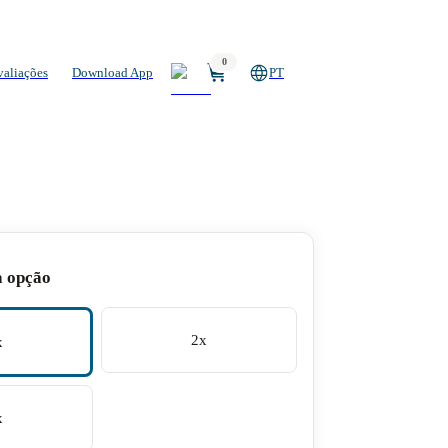
0
valiações
Download App
PT
a opção
2x
x
x