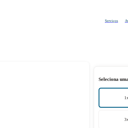
Serviços
A
Seleciona um
1
3