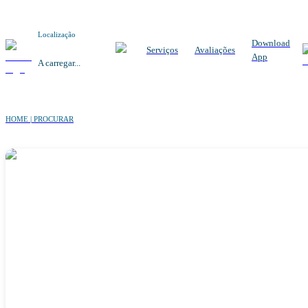
Localização
Download
Serviços
Avaliações
App
A carregar...
HOME | PROCURAR