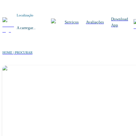
Localização
Download
Serviços
Avaliações
App
A carregar...
HOME | PROCURAR