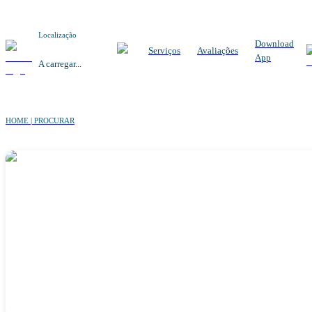
Localização
Download
Serviços
Avaliações
App
A carregar...
HOME | PROCURAR