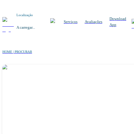
Localização
Download
Serviços
Avaliações
App
A carregar...
HOME | PROCURAR